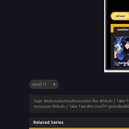
Tags: สำหรับคนชอบอ่านมังงะออนไลน์ เรื่อง รีเทิร์นรัก | Take T
ทุกตอนของ รีเทิร์นรัก | Take Two (R+) ตอนที่11 ถูกจัดเรียงให
Related Series