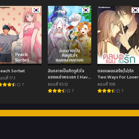
Peach Sorbet
ฉันกลายเป็นศัตรูหัวใจ
ตลบแผนแสร้ง(ไม่)รัก
ของเหล่าพระเอก I Have
Two Ways For Lover
อนที่ 77.1
Become the Heroes’
ตอนที่ 93.12
ตอนที่ 108
7
Rival
7
7