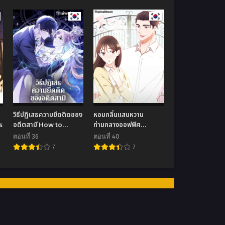
วิธีปฏิเสธความยึดติดของ
หอมกลิ่นแสนหวาน
s
อดีตสามี How to
ท่ามกลางออฟฟิศ
Reject My Obsessive
Fragrant Office Life
ตอนที่ 36
ตอนที่ 40
Ex-husband
7
7