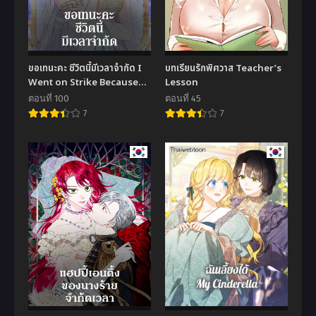
ขอเทนะคะ ชีวิตนี้มีเวลาจำกัด I
บทเรียนรักพิศวาส Teacher’s
Went on Strike Because
Lesson
My Time Was Limited
ตอนที่ 100
ตอนที่ 45
7
7