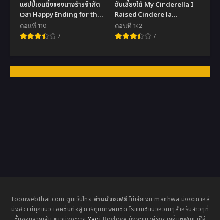
แฮปปี้เอนดิ้งของนางร้ายจำกัด
ฉันเลี้ยงได้ My Cinderella I
เวลา Happy Ending for the
Raised Cinderella
Time-Limited Villainess
Preciously
ตอนที่ 110
ตอนที่ 142
7
7
Toonwebthai.com ตูนเว็บไทย
อ่านมังงะฟรี
ไม่เสียเงิน manhwa มังงะเกาหลี
มังฮวา มีทุกแนว แอคชั่นต่อสู้ การ์ตูนภาพคมชัด โรแมนซ์แนวหวานๆสำหรับสาวๆที่
ชื่นชอบลายเส้น แนวมังงะวาย
Yaoi
Boylove มังงะแนวคู่รักชายจิ้นๆฟินๆ มีให้