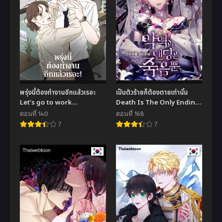
พรุ่งนี้ต้องทำงานอีกแล้วเรอะ
เป็นตัวร้ายก็ต้องตายเท่านั้น
Let’s go to work
Death Is The Only Ending
tommorow!
For The Villainess
ตอนที่ 140
ตอนที่ 168
7
7