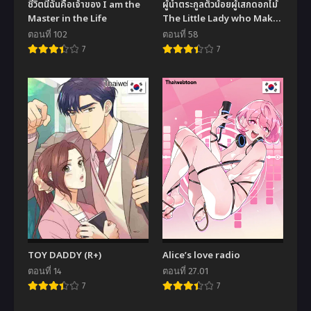
ชีวิตนี้ฉันคือเจ้าของ I am the
ผู้นำตระกูลตัวน้อยผู้เสกดอกไม้
Master in the Life
The Little Lady who Makes
Flowers Bloom
ตอนที่ 102
ตอนที่ 58
7
7
TOY DADDY (R+)
Alice’s love radio
ตอนที่ 14
ตอนที่ 27.01
7
7