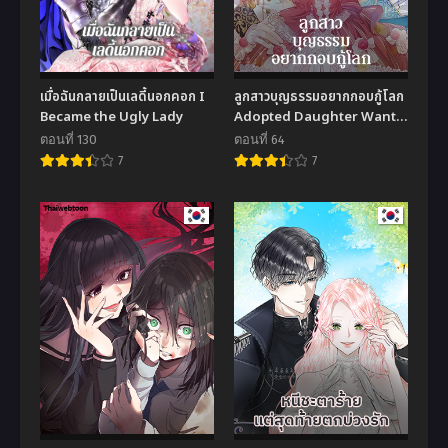
เมื่อฉันกลายเป็นเลดี้นอกคอก I
ลูกสาวบุญธรรมอยากกอบกู้โลก
Became the Ugly Lady
Adopted Daughter Wants
to Save the World
ตอนที่ 130
ตอนที่ 64
7
7