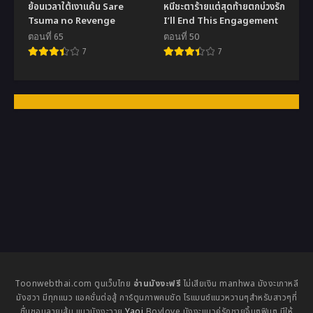
ย้อนเวลาใต้เงาแค้น Sare
หนีชะตาร้ายแต่สุดท้ายตกบ่วงรัก
Tsuma no Revenge
I’ll End This Engagement
ตอนที่ 65
ตอนที่ 50
7
7
Toonwebthai.com ตูนเว็บไทย
อ่านมังงะฟรี
ไม่เสียเงิน manhwa มังงะเกาหลี
มังฮวา มีทุกแนว แอคชั่นต่อสู้ การ์ตูนภาพคมชัด โรแมนซ์แนวหวานๆสำหรับสาวๆที่
ชื่นชอบลายเส้น แนวมังงะวาย
Yaoi
Boylove มังงะแนวคู่รักชายจิ้นๆฟินๆ มีให้