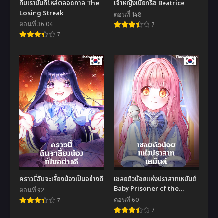
ทีมเรามันที่โหล่ตลอดกาล The
เจ้าหญิงเบียทริซ Beatrice
Losing Streak
ตอนที่ 148
ตอนที่ 36.04
7
7
คราวนี้ฉันจะเลี้ยงน้องเป็นอย่างดี
เชลยตัวน้อยแห่งปราสาทเหมันต์
Baby Prisoner of the
ตอนที่ 92
Winter Castle
ตอนที่ 60
7
7