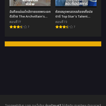
ฉันคือแม่นมใกล้ตายของพระเอก
ห้องสมุดพรสวรรค์ของท็อปส
ตัวร้าย The Archvillain’s
ตาร์ Top Star’s Talent
Dying Nanny
Library
ตอนที่ 77
ตอนที่ 73
7
7
Toonwebthai.com ตูนเว็บไทย
อ่านมังงะฟรี
ไม่เสียเงิน manhwa มังงะเกาหลี