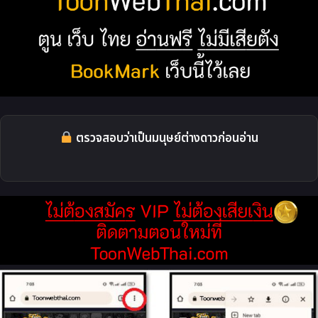
ตรวจสอบว่าเป็นมนุษย์ต่างดาวก่อนอ่าน