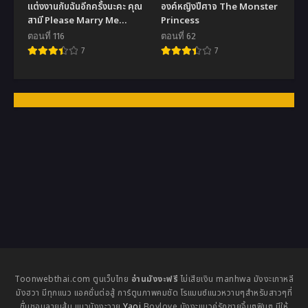
แต่งงานกับฉันอีกครั้งนะคะ คุณ
องค์หญิงปีศาจ The Monster
สามี Please Marry Me
Princess
Again!
ตอนที่ 116
ตอนที่ 62
7
7
Toonwebthai.com ตูนเว็บไทย
อ่านมังงะฟรี
ไม่เสียเงิน manhwa มังงะเกาหลี
มังฮวา มีทุกแนว แอคชั่นต่อสู้ การ์ตูนภาพคมชัด โรแมนซ์แนวหวานๆสำหรับสาวๆที่
ชื่นชอบลายเส้น แนวมังงะวาย
Yaoi
Boylove มังงะแนวคู่รักชายจิ้นๆฟินๆ มีให้