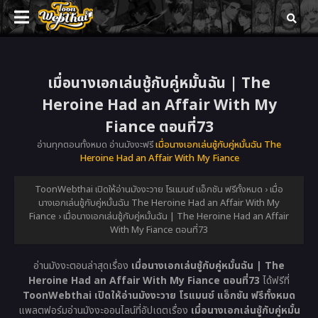
เมื่อนางเอกเล่นชู้กับคู่หมั้นฉัน | The
Heroine Had an Affair With My
Fiance ตอนที่73
อ่านทุกตอนทั้งหมด อ่านมังงะฟรี
เมื่อนางเอกเล่นชู้กับคู่หมั้นฉัน The
Heroine Had an Affair With My Fiance
ToonWebthai เปิดให้อ่านมังงะวาย โรแมนซ์ แอ็กชัน ฟรีทั้งหมด
›
เมื่อ
นางเอกเล่นชู้กับคู่หมั้นฉัน The Heroine Had an Affair With My
Fiance
›
เมื่อนางเอกเล่นชู้กับคู่หมั้นฉัน | The Heroine Had an Affair
With My Fiance ตอนที่73
อ่านมังงะตอนล่าสุดเรื่อง
เมื่อนางเอกเล่นชู้กับคู่หมั้นฉัน | The
Heroine Had an Affair With My Fiance ตอนที่73
ได้ฟรีที่
ToonWebthai เปิดให้อ่านมังงะวาย โรแมนซ์ แอ็กชัน ฟรีทั้งหมด
แพลตฟอร์มอ่านมังงะออนไลน์ที่อัปเดตเรื่อง
เมื่อนางเอกเล่นชู้กับคู่หมั้น