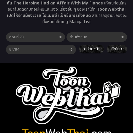
ฉัน The Heroine Had an Affair With My Fiance
ให้คุณก่อนใคร
อย่าลืมติดตามตอนใหม่และมังงะเรื่องอื่น ๆ ของเราได้ที่
ToonWebthai
เปิดให้อ่านมังงะวาย โรแมนซ์ แอ็กชัน ฟรีทั้งหมด
สามารถดูรายชื่อมังงะ
ทั้งหมดได้ในเมนู Manga List
ก่อนหน้า
ถัดไป