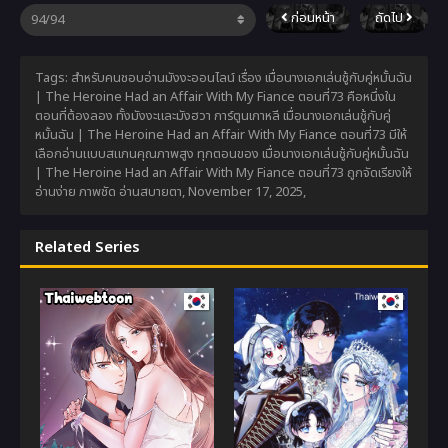
ก่อนหน้า
ถัดไป
Tags: สำหรับคนชอบอ่านมังงะออนไลน์ เรื่อง เมื่อนางเอกเล่นชู้กับคู่หมั้นฉัน
| The Heroine Had an Affair With My Fiance ตอนที่73 คือหนึ่งใน
ตอนที่ต้องลอง ทั้งมังงะและมังฮวา การ์ตูนเกาหลี เมื่อนางเอกเล่นชู้กับคู่
หมั้นฉัน | The Heroine Had an Affair With My Fiance ตอนที่73 มีให้
เลือกอ่านแบบสแกนคุณภาพสูง ทุกตอนของ เมื่อนางเอกเล่นชู้กับคู่หมั้นฉัน
| The Heroine Had an Affair With My Fiance ตอนที่73 ถูกจัดเรียงให้
อ่านง่าย ภาพชัด อ่านสบายตา,
November 17, 2025
,
Related Series