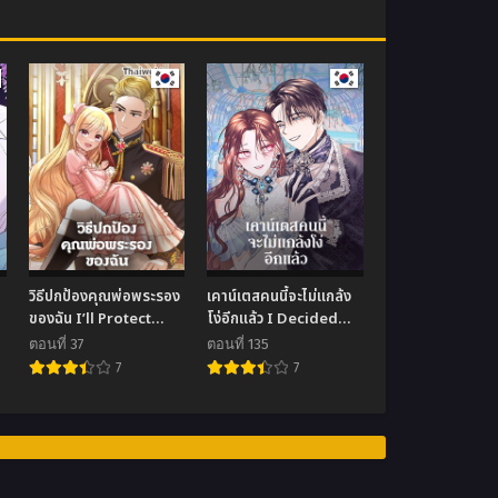
วิธีปกป้องคุณพ่อพระรอง
เคาน์เตสคนนี้จะไม่แกล้ง
ของฉัน I’ll Protect
โง่อีกแล้ว I Decided
You, Daddy!
not to Pretend I
ตอนที่ 37
ตอนที่ 135
don’t see it Anymore
7
7