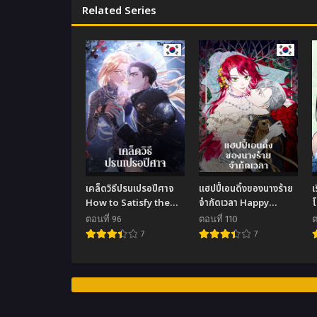
Related Series
เคล็ดวิธีปรนเปรอปีศาจ
แฮปปี้เอนดิ้งของนางร้าย
เ
How to Satisfy the
จำกัดเวลา Happy
Devil
Ending for the Time-
ตอนที่ 96
ตอนที่ 110
ต
Limited Villainess
7
7