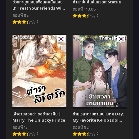
ช่วยทะนุถนอมเพื่อนคนนี้หน่อย
คำสาปแค้นหุ่นมรณะ Statue
นะ Treat Your Friends With
ตอนที่ 143.08
Respect
ตอนที่ 88
7
7
เจ้าชายจอมซ่า ขอข้าเอาคืน |
ข้ามเวลาตามหาเมน One Day,
Marry The Unlucky Prince
My Favorite K-Pop Idol
Group Leader
ตอนที่ 12
ตอนที่ 82
Disappeared!
7
7