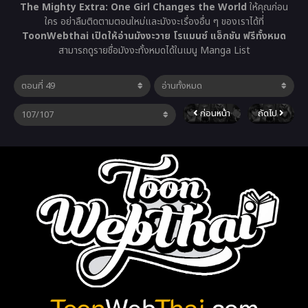
The Mighty Extra: One Girl Changes the World
ให้คุณก่อน
ใคร อย่าลืมติดตามตอนใหม่และมังงะเรื่องอื่น ๆ ของเราได้ที่
ToonWebthai เปิดให้อ่านมังงะวาย โรแมนซ์ แอ็กชัน ฟรีทั้งหมด
สามารถดูรายชื่อมังงะทั้งหมดได้ในเมนู Manga List
ก่อนหน้า
ถัดไป