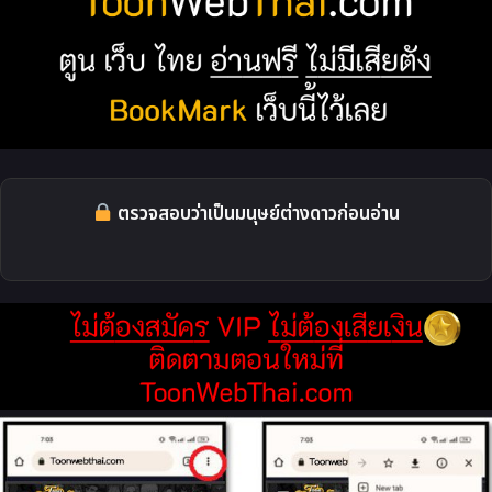
ตรวจสอบว่าเป็นมนุษย์ต่างดาวก่อนอ่าน