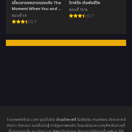
เมื่อเวลาของเราบรรจบกัน The
วิวาห์รัก เดิมพันชีวิต
Moment When You and I
ตอนที่ 76.14
Meet
ตอนที่ 49
7
7
Toonwebthai.com ตูนเว็บไทย
อ่านมังงะฟรี
ไม่เสียเงิน manhwa มังงะเกาหลี
มังฮวา มีทุกแนว แอคชั่นต่อสู้ การ์ตูนภาพคมชัด โรแมนซ์แนวหวานๆสำหรับสาวๆที่
ชื่นชอบลายเส้น แนวมังงะวาย
Yaoi
Boylove มังงะแนวคู่รักชายจิ้นๆฟินๆ มีให้