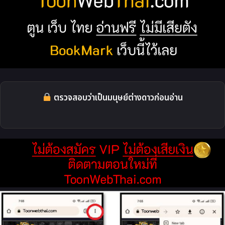
ตรวจสอบว่าเป็นมนุษย์ต่างดาวก่อนอ่าน