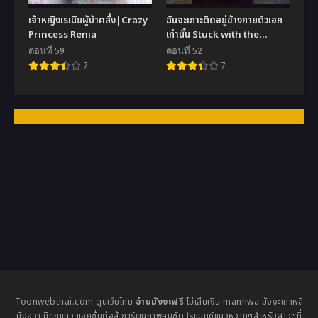
เจ้าหญิงเรเนียผู้บ้าคลั่ง|Crazy
ฉันจะเกาะติดอยู่ข้างกายตัวเอก
Princess Renia
เท่านั้น Stuck with the
Protagonist
ตอนที่ 59
ตอนที่ 52
7
7
Toonwebthai.com ตูนเว็บไทย
อ่านมังงะฟรี
ไม่เสียเงิน manhwa มังงะเกาหลี
มังฮวา มีทุกแนว แอคชั่นต่อสู้ การ์ตูนภาพคมชัด โรแมนซ์แนวหวานๆสำหรับสาวๆที่