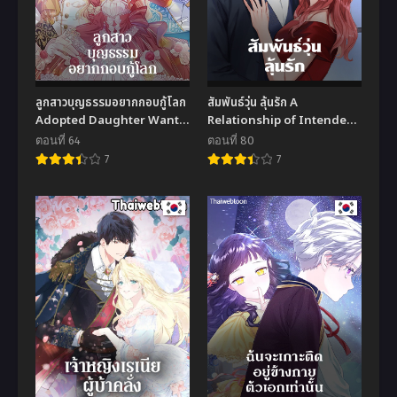
ลูกสาวบุญธรรมอยากกอบกู้โลก
สัมพันธ์วุ่น ลุ้นรัก A
Adopted Daughter Wants
Relationship of Intended
to Save the World
Carelessness
ตอนที่ 64
ตอนที่ 80
7
7