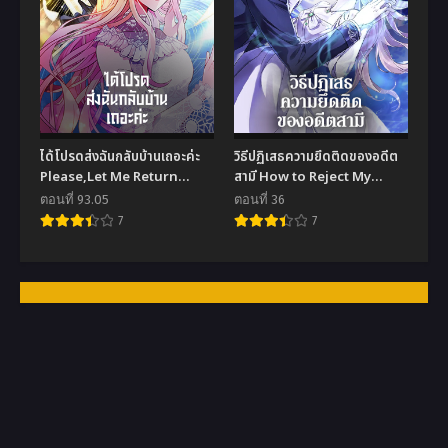
ได้โปรดส่งฉันกลับบ้านเถอะค่ะ
วิธีปฏิเสธความยึดติดของอดีต
Please,Let Me Return
สามี How to Reject My
Home
Obsessive Ex-husband
ตอนที่ 93.05
ตอนที่ 36
7
7