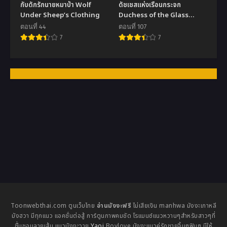
กับดักรักนายหมาป่า Wolf
ดัชเชสแห่งเรือนกระจก
Under Sheep’s Clothing
Duchess of the Glass
House
ตอนที่ 44
ตอนที่ 107
7
7
Toonwebthai.com ตูนเว็บไทย
อ่านมังงะฟรี
ไม่เสียเงิน manhwa มังงะเกาหลี
มังฮวา มีทุกแนว แอคชั่นต่อสู้ การ์ตูนภาพคมชัด โรแมนซ์แนวหวานๆสำหรับสาวๆที่
ชื่นชอบลายเส้น แนวมังงะวาย
Yaoi
Boylove มังงะแนวคู่รักชายจิ้นๆฟินๆ มีให้