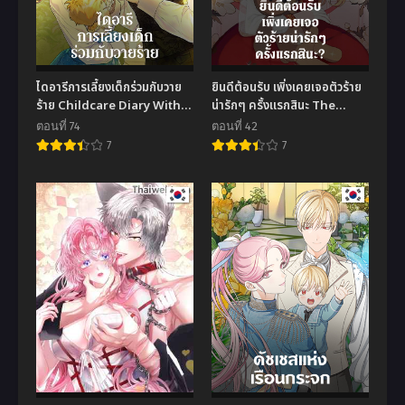
ไดอารีการเลี้ยงเด็กร่วมกับวาย
ยินดีต้อนรับ เพิ่งเคยเจอตัวร้าย
ร้าย Childcare Diary With
น่ารักๆ ครั้งแรกสินะ The
The Villain
Cuest Little Villainess
ตอนที่ 74
ตอนที่ 42
7
7