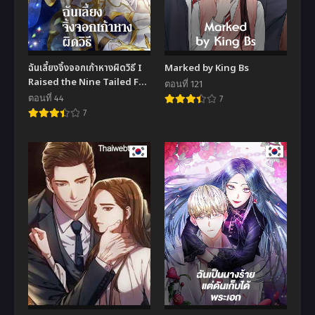
ฉันเลี้ยงจิ้งจอกเก้าหางผิดวิธี I
Marked by King Bs
Raised the Nine Tailed Fox
ตอนที่ 121
Wrongly
ตอนที่ 44
7
7