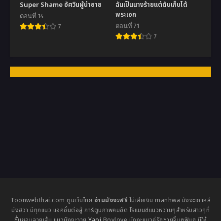
Super Shame อัศวินผู้น่าอาย
ฉันเป็นนางร้ายแต่ดันเก็บได้
พระเอก
ตอนที่ 14
ตอนที่ 71
7
7
Toonwebthai.com ตูนเว็บไทย
อ่านมังงะฟรี
ไม่เสียเงิน manhwa มังงะเกาหลี
มังฮวา มีทุกแนว แอคชั่นต่อสู้ การ์ตูนภาพคมชัด โรแมนซ์แนวหวานๆสำหรับสาวๆที่
ชื่นชอบลายเส้น แนวมังงะวาย
Yaoi
Boylove มังงะแนวคู่รักชายจิ้นๆฟินๆ มีให้