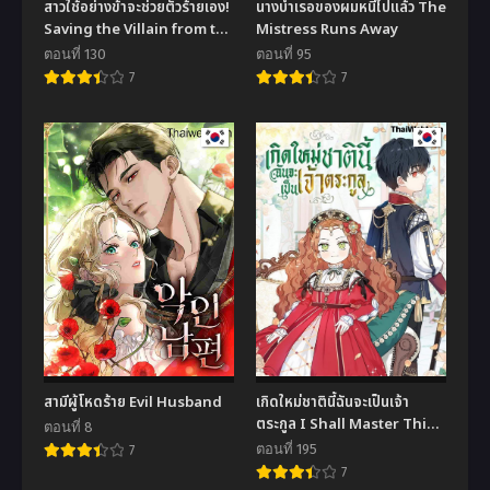
สาวใช้อย่างข้าจะช่วยตัวร้ายเอง!
นางบำเรอของผมหนีไปแล้ว The
Saving the Villain from the
Mistress Runs Away
Heroine
ตอนที่ 130
ตอนที่ 95
7
7
สามีผู้โหดร้าย Evil Husband
เกิดใหม่ชาตินี้ฉันจะเป็นเจ้า
ตระกูล I Shall Master This
ตอนที่ 8
Family
ตอนที่ 195
7
7