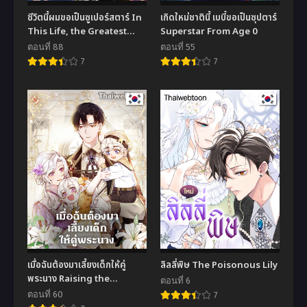
ชีวิตนี้ผมขอเป็นซูเปอร์สตาร์ In
เกิดใหม่ชาตินี้ เบบี๋ขอเป็นซุปตาร์
This Life, the Greatest
Superstar From Age 0
Star in the Universe
ตอนที่ 88
ตอนที่ 55
7
7
เมื่อฉันต้องมาเลี้ยงเด็กให้คู่
ลิลลี่พิษ The Poisonous Lily
พระนาง Raising the
ตอนที่ 6
Children of the Main
ตอนที่ 60
7
Characters